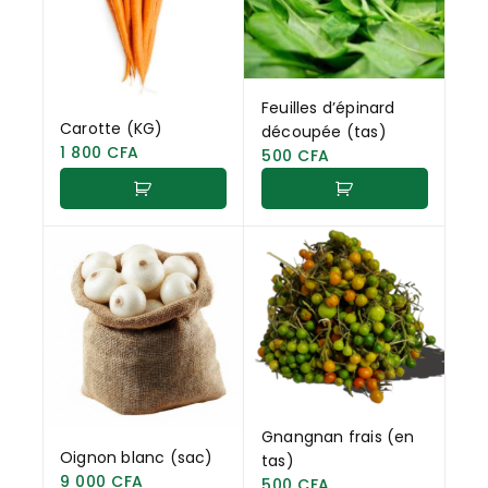
Feuilles d’épinard
Carotte (KG)
découpée (tas)
1 800
CFA
500
CFA
Gnangnan frais (en
Oignon blanc (sac)
tas)
9 000
CFA
500
CFA