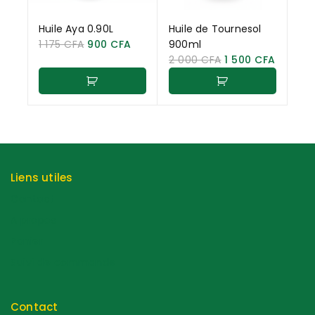
Huile Aya 0.90L
Huile de Tournesol
1 175
CFA
900
CFA
900ml
2 000
CFA
1 500
CFA
Liens utiles
Contact
A propos
Panier
Suivi de commande
Contact