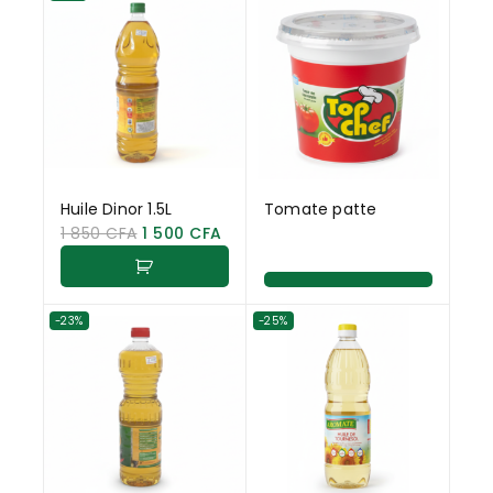
Huile Dinor 1.5L
Tomate patte
1 850
CFA
1 500
CFA
-23%
-25%