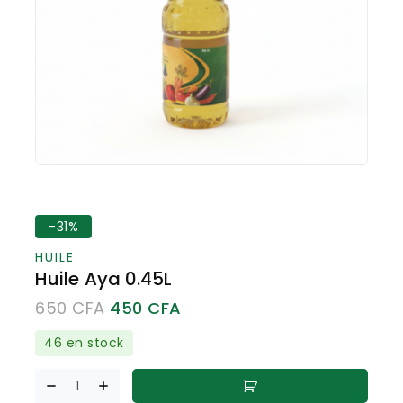
-31%
HUILE
Huile Aya 0.45L
650
CFA
450
CFA
46 en stock