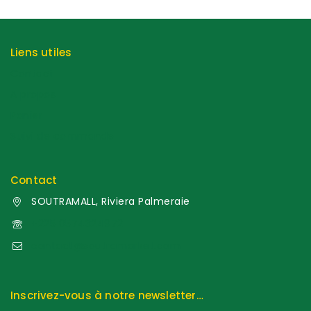
Liens utiles
Contact
A propos
Panier
Suivi de commande
Contact
SOUTRAMALL, Riviera Palmeraie
+225 0574324972
contact@soutramarket.com
Inscrivez-vous à notre newsletter…