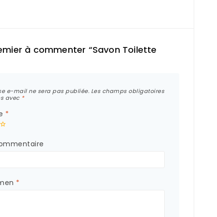
remier à commenter “Savon Toilette
se e-mail ne sera pas publiée.
Les champs obligatoires
és avec
*
te
*
commentaire
amen
*