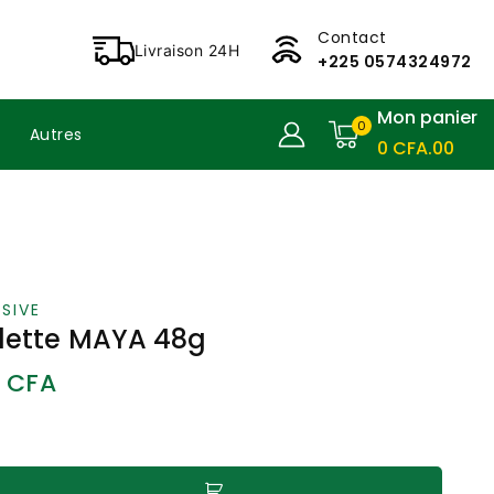
Contact
Livraison 24H
+225 0574324972
Mon panier
0
Autres
0
CFA
.00
SIVE
lette MAYA 48g
5
CFA