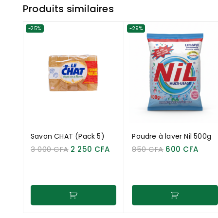
Produits similaires
-25%
-29%
Savon CHAT (Pack 5)
Poudre à laver Nil 500g
3 000
CFA
2 250
CFA
850
CFA
600
CFA