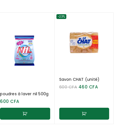
-23%
Savon CHAT (unité)
600
CFA
460
CFA
poudres à laver nil 500g
600
CFA