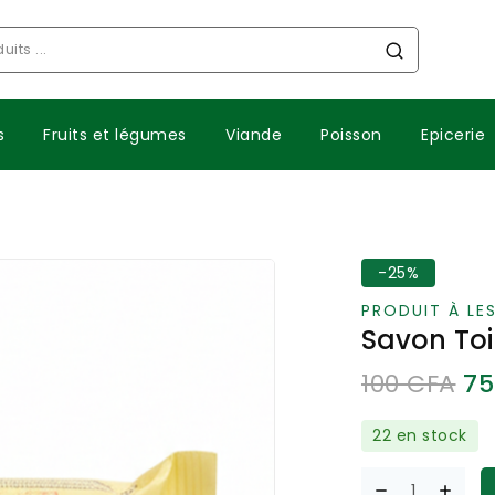
s
Fruits et légumes
Viande
Poisson
Epicerie
-25%
PRODUIT À LES
Savon Toi
100
CFA
7
22 en stock