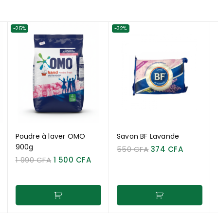
-25%
-32%
Poudre à laver OMO
Savon BF Lavande
900g
550
CFA
374
CFA
1 990
CFA
1 500
CFA