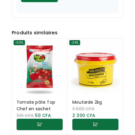
Produits similaires
-50%
-34%
Tomate pâte Top
Moutarde 2kg
Chef en sachet
3 500
CFA
100
CFA
50
CFA
2 300
CFA