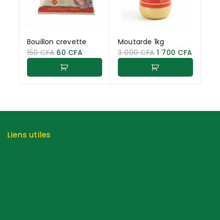
Bouillon crevette
Moutarde 1kg
150
CFA
60
CFA
3 000
CFA
1 700
CFA
Liens utiles
Contact
A propos
Panier
Suivi de commande