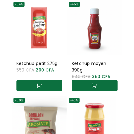
-64%
-45%
Ketchup petit 275g
Ketchup moyen
550
CFA
200
CFA
390g
640
CFA
350
CFA
-60%
-43%