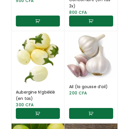
500
CFA
3x)
800
CFA
Ail (la gousse d’ail)
Aubergine N’gbéklè
200
CFA
(en tas)
300
CFA