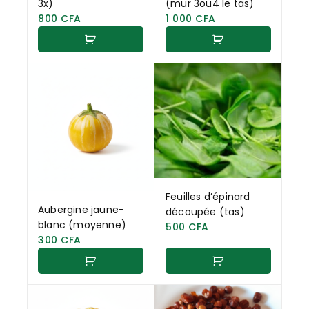
3x)
(mur 3ou4 le tas)
800
CFA
1 000
CFA
Feuilles d’épinard
Aubergine jaune-
découpée (tas)
blanc (moyenne)
500
CFA
300
CFA