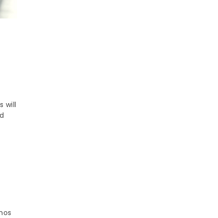
 will
nd
s
mos