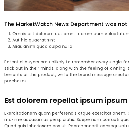
The MarketWatch News Department was not inv
Omnis est dolorem aut omnis earum eum voluptate
Aut hic quaerat sint
Alias animi quod culpa nulla
Potential buyers are unlikely to remember every single fea
stick out in their minds, along with the feeling of owni
benefits of the product, while the brand message create
purchases
Est dolorem repellat ipsum ipsum 
Exercitationem quam perferendis atque exercitationem. 
maxime accusamus perspiciatis. Saepe nam corrupti quia 
Quod quis laboriosam eos ut. Reprehenderit consequuntur