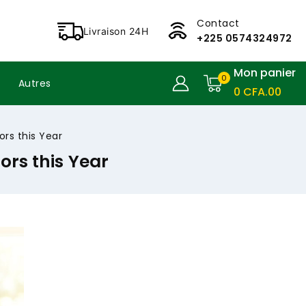
Contact
Livraison 24H
+225 0574324972
Mon panier
0
Autres
0
CFA
.00
ors this Year
ors this Year