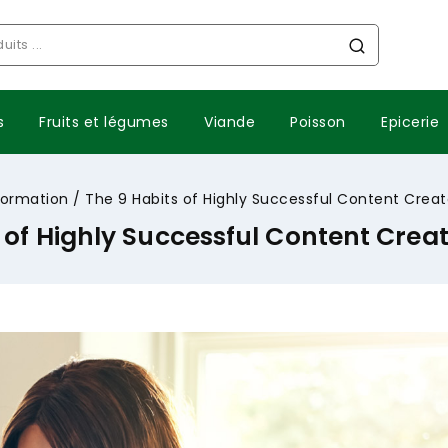
s
Fruits et légumes
Viande
Poisson
Epicerie
formation
/
The 9 Habits of Highly Successful Content Creat
 of Highly Successful Content Creat