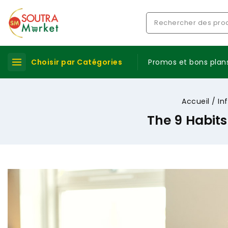
Choisir par Catégories
Promos et bons plan
Accueil
/
In
The 9 Habits