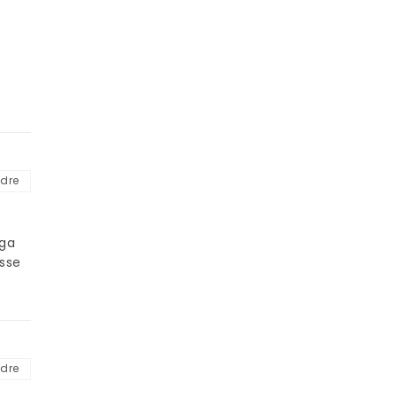
dre
ga
esse
dre