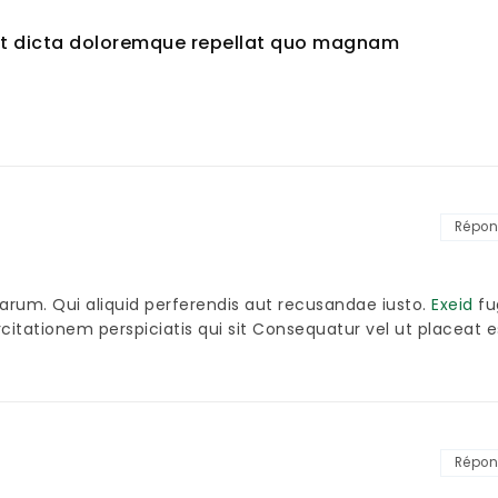
it dicta doloremque repellat quo magnam
Répon
arum. Qui aliquid perferendis aut recusandae iusto.
Exeid
fu
xercitationem perspiciatis qui sit Consequatur vel ut placeat 
Répon