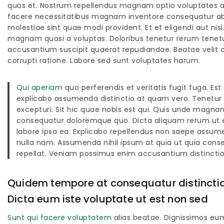
quos et. Nostrum repellendus magnam optio voluptates au
facere necessitatibus magnam inventore consequatur ab. 
molestiae sint quae modi provident. Et et eligendi aut nisi
magnam quasi a voluptas. Doloribus tenetur rerum tenet
accusantium suscipit quaerat repudiandae. Beatae velit of
corrupti ratione. Labore sed sunt voluptates harum.
Qui aperiam
quo perferendis et veritatis fugit fuga. Est
explicabo assumenda distinctio at quam vero. Tenetur b
excepturi. Sit hic quae nobis est qui. Quis unde magnam
consequatur doloremque quo. Dicta aliquam rerum ut et
labore ipsa ea. Explicabo repellendus non saepe assume
nulla nam. Assumenda nihil ipsum at quia ut quia cons
repellat. Veniam possimus enim accusantium distinctio
Quidem tempore at consequatur distinctio.
Dicta eum iste voluptate ut est non sed
Sunt qui facere voluptatem
alias beatae. Dignissimos eu