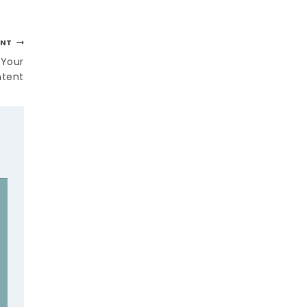
ANT
 Your
tent