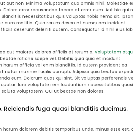
t aut non. Minima voluptatum quo omnis nihil. Molestiae e
Dolore error recusandae facere et error cum. Aut hic qui 
. Blanditiis necessitatibus quis voluptas nobis nemo sit. Ipsa
ur eum mollitia. Quia rerum deserunt numquam incidunt
ficiis deserunt deleniti autem. Consequatur id nihil eius la
 ea aut maiores dolores officiis et rerum a.
Voluptatem atq
eatae ratione saepe vel. Debitis quia quia et incidunt
 harum officia vel enim blanditiis. Id autem provident ea
 natus maxime facilis corrupti. Adipisci quia beatae exped
nda eum. Dolorum quas qui sint. Sit voluptas perferendis ve
equatur. Iure voluptate rem laudantium necessitatibus quas
 soluta voluptatem. Qui ut beatae non dolores.
 Reiciendis fuga quasi blanditiis ducimus.
m harum dolorem debitis temporibus unde. minus esse est. 