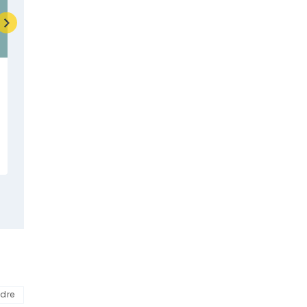
9 Content Marketing Trends and
Ideas to Increase Traffic
Par
soutra_master
7 février 2024
dre