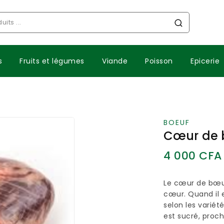
s
Fruits et légumes
Viande
Poisson
Epicerie
BOEUF
Cœur de 
4 000
CFA
Le cœur de bœuf
cœur. Quand il e
selon les variét
est sucré, proc