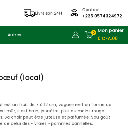
Contact
Livraison 24H
+225 0574324972
Mon panier
0
Autres
0
CFA
.00
bœuf (local)
 est un fruit de 7 à 12 cm, vaguement en forme de
st mûr, il est brun, jaunâtre, plus ou moins rouge
és. Sa chair peut être juteuse et parfumée. Sou goût
he de celui des « vraies » pommes cannelles.